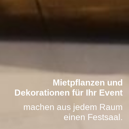
Mietpflanzen und
Dekorationen für Ihr Event
machen aus jedem Raum
einen Festsaal.